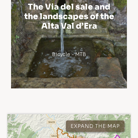
The Via del sale and
the landscapes of the
Alta Val d’Era
Bicycle - MTB
Percorsi
15
Punti di interesse
175
EXPAND THE MAP