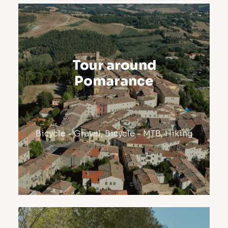
Tour around
Pomarance
Bicycle - Gravel
,
Bicycle - MTB
,
Hiking