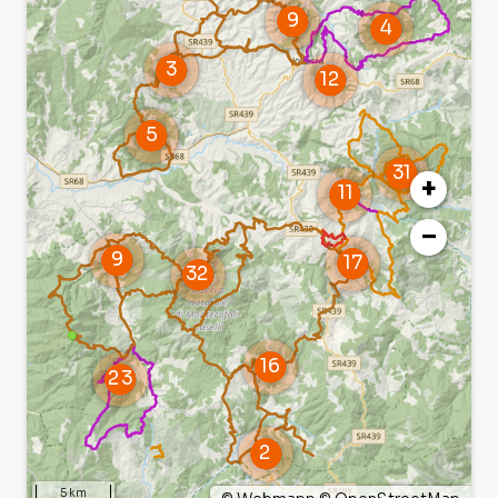
+
−
5 km