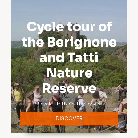
Cycle tour of
the Berignone
and Tatti
Nature
Reserve
Bicycle - MTB
,
On Horseback
DISCOVER