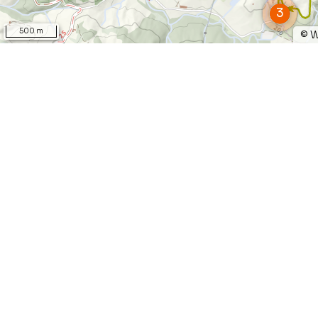
500 m
©
W