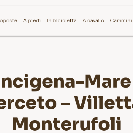
roposte
A piedi
In bicicletta
A cavallo
Cammini
ancigena-Mare
rceto – Villett
Monterufoli