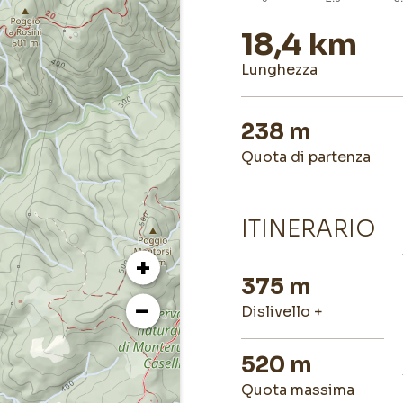
18,4 km
lunghezza
238 m
quota di partenza
ITINERARIO
+
375 m
−
dislivello +
520 m
quota massima