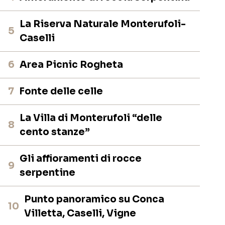
La Riserva Naturale Monterufoli-
5
Caselli
6
Area Picnic Rogheta
7
Fonte delle celle
La Villa di Monterufoli “delle
8
cento stanze”
Gli affioramenti di rocce
9
serpentine
Punto panoramico su Conca
10
Villetta, Caselli, Vigne