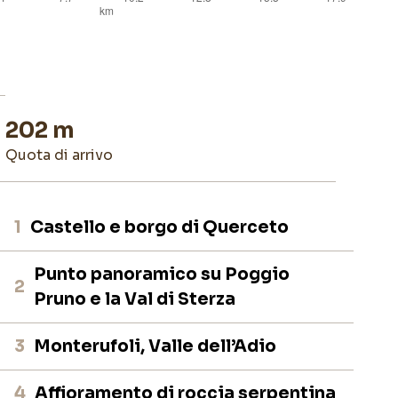
202 m
quota di arrivo
1
Castello e borgo di Querceto
Punto panoramico su Poggio
2
Pruno e la Val di Sterza
3
Monterufoli, Valle dell’Adio
4
Affioramento di roccia serpentina