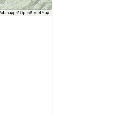
ebmapp
©
OpenStreetMap